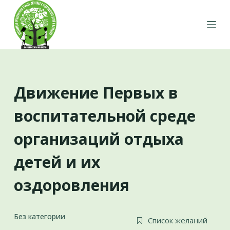
П
е
р
е
й
т
Движение Первых в
и
к
воспитательной среде
с
у
организаций отдыха
т
детей и их
и
оздоровления
Без категории
Список желаний